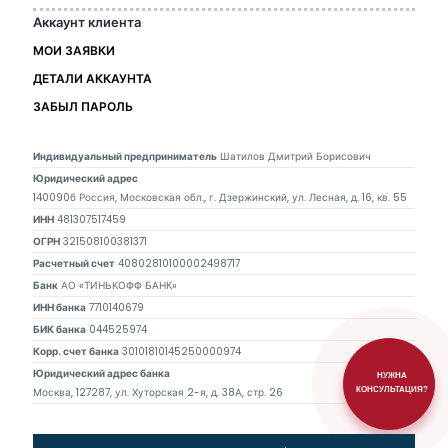
Аккаунт клиента
МОИ ЗАЯВКИ
ДЕТАЛИ АККАУНТА
ЗАБЫЛ ПАРОЛЬ
Индивидуальный предприниматель
Шатилов Дмитрий Борисович
Юридический адрес
140090б Россия, Московская обл., г. Дзержинский, ул. Лесная, д. 16, кв. 55
ИНН
481307517459
ОГРН
321508100381371
Расчетный счет
40802810100002498717
Банк
АО «ТИНЬКОФФ БАНК»
ИНН банка
7710140679
БИК банка
044525974
Корр. счет банка
30101810145250000974
Юридический адрес банка
НУЖНА
КОНСУЛЬТАЦИЯ?
Москва, 127287, ул. Хуторская 2-я, д. 38А, стр. 26