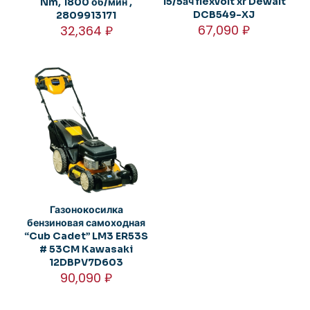
15/5ач flexvolt xr Dewalt
Nm, 1800 об/мин ,
DCB549-XJ
2809913171
67,090
₽
32,364
₽
Газонокосилка
бензиновая самоходная
“Cub Cadet” LM3 ER53S
# 53CM Kawasaki
12DBPV7D603
90,090
₽