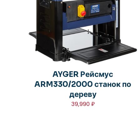
AYGER Рейсмус
ARM330/2000 станок по
дереву
39,990
₽