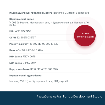
Индивидуальный предприниматель
Шатилов Дмитрий Борисович
Юридический адрес
140090б Россия, Московская обл., г. Дзержинский, ул. Лесная, д. 16,
кв. 55
ИНН
481307517459
НУЖНА
ОГРН
321508100381371
КОНСУЛЬТАЦИЯ?
Расчетный счет
40802810100002498717
Банк
АО «ТИНЬКОФФ БАНК»
ИНН банка
7710140679
БИК банка
044525974
Корр. счет банка
30101810145250000974
Юридический адрес банка
Москва, 127287, ул. Хуторская 2-я, д. 38А, стр. 26
Разработка сайта
|
Panda Development Studio