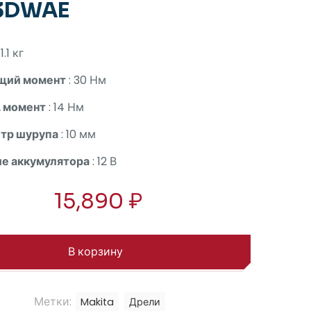
3DWAE
 1.1 кг
щий момент
: 30 Нм
. момент
: 14 Нм
тр шурупа
: 10 мм
е аккумулятора
: 12 В
15,890
₽
В корзину
Метки:
Makita
Дрели