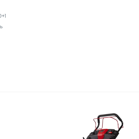
0+1
ть