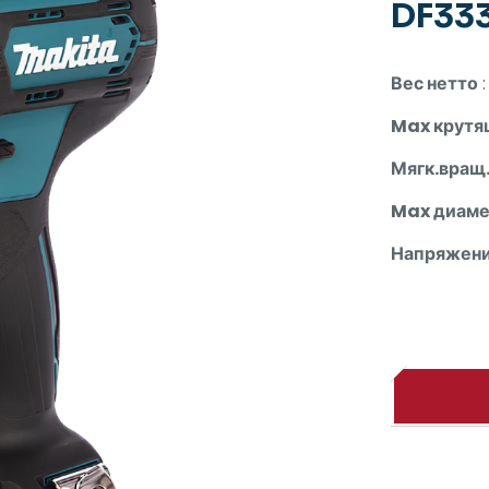
DF33
Вес нетто
:
Max крутя
Мягк.вращ
Max диаме
Напряжени