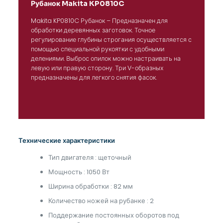
Рубанок Makita KP0810C
Makita KP0810C Рубанок – Предназначен для
обработки деревянных заготовок. Точное
регулирование глубины строгания осуществляется с
помощью специальной рукоятки с удобными
делениями. Выброс опилок можно настраивать на
левую или правую сторону. Три V-образных
предназначены для легкого снятия фасок.
Технические характеристики
Тип двигателя : щеточный
Мощность : 1050 Вт
Ширина обработки : 82 мм
Количество ножей на рубанке : 2
Поддержание постоянных оборотов под