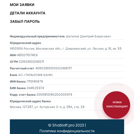
МОИ ЗАЯВКИ
ДЕТАЛИ АККАУНТА
ЗАБЫЛ ПАРОЛЬ
Индивидуальный предприниматель
Шатилов Дмитрий Борисович
Юридический адрес
140090б Россия, Московская обл., г. Дзержинский, ул. Лесная, д. 16, кв. 55
ИНН
481307517459
ОГРН
321508100381371
Расчетный счет
40802810100002498717
Банк
АО «ТИНЬКОФФ БАНК»
ИНН банка
7710140679
БИК банка
044525974
Корр. счет банка
30101810145250000974
Юридический адрес банка
НУЖНА
Москва, 127287, ул. Хуторская 2-я, д. 38А, стр. 26
КОНСУЛЬТАЦИЯ?
© Shatiloff.pro 2023 |
Политика конфиденциальности