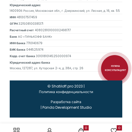
Юридический адрес
140090б Россия, Московская обл., г. Дзержинский, ул. Лесная, д. 16, кв. 55
ИНН
481307517459
ОГРН
321508100381371
Расчетный счет
40802810100002498717
Банк
АО «ТИНЬКОФФ БАНК»
ИНН банка
7710140679
БИК банка
044525974
Корр. счет банка
30101810145250000974
Юридический адрес банка
НУЖНА
Москва, 127287, ул. Хуторская 2-я, д. 38А, стр. 26
КОНСУЛЬТАЦИЯ?
© Shatiloff.pro 2023 |
Политика конфиденциальности
Разработка сайта
|
Panda Development Studio
0
0