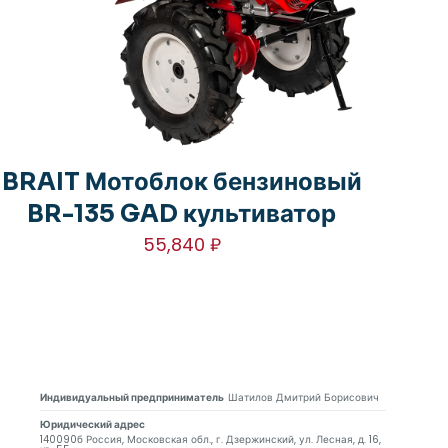
BRAIT Мотоблок бензиновый
BR-135 GAD культиватор
55,840
₽
Индивидуальный предприниматель
Шатилов Дмитрий Борисович
Юридический адрес
140090б Россия, Московская обл., г. Дзержинский, ул. Лесная, д. 16,