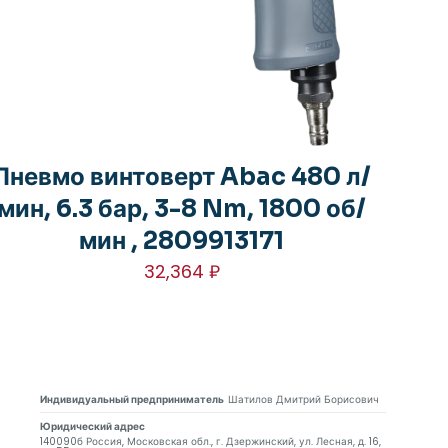
Пневмо винтоверт Abac 480 л/
мин, 6.3 бар, 3-8 Nm, 1800 об/
мин , 2809913171
32,364
₽
Индивидуальный предприниматель
Шатилов Дмитрий Борисович
Юридический адрес
140090б Россия, Московская обл., г. Дзержинский, ул. Лесная, д. 16,