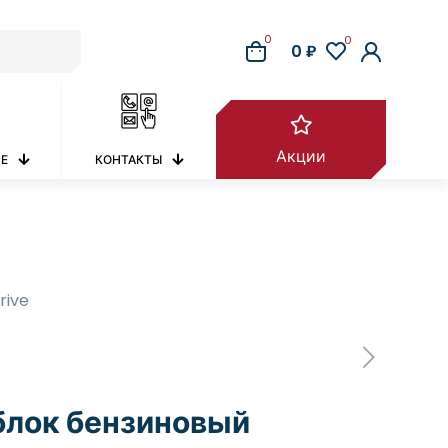
0
0
0 ₽
Акции
РЕ
КОНТАКТЫ
rive
лок бензиновый