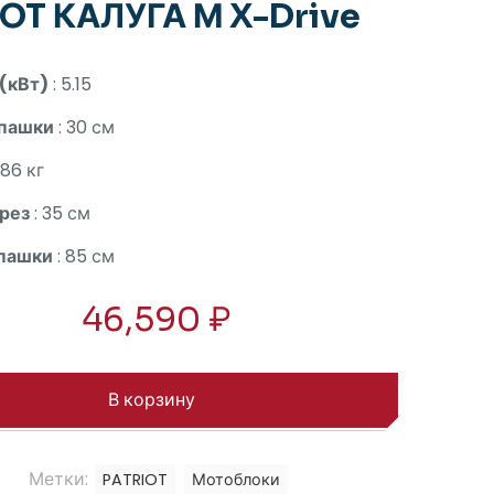
OT КАЛУГА М X-Drive
(кВт)
: 5.15
спашки
: 30 см
 86 кг
рез
: 35 см
пашки
: 85 см
46,590
₽
В корзину
Метки:
PATRIOT
Мотоблоки