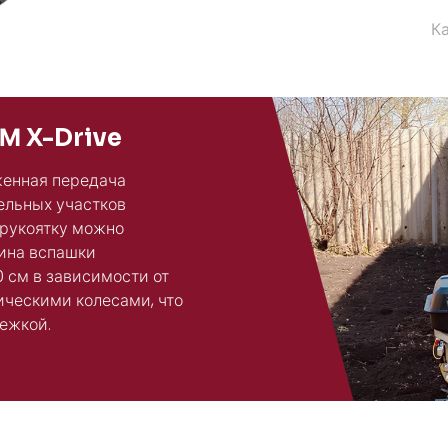
К
М X-Drive
женная передача
ельных участков
 рукоятку можно
бина вспашки
0 см в зависимости от
ическими колесами, что
лежкой.