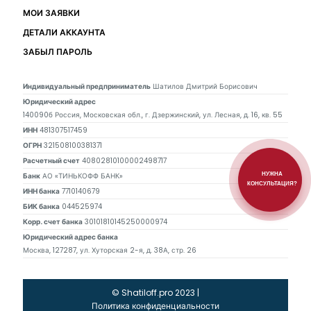
МОИ ЗАЯВКИ
ДЕТАЛИ АККАУНТА
ЗАБЫЛ ПАРОЛЬ
Индивидуальный предприниматель
Шатилов Дмитрий Борисович
Юридический адрес
140090б Россия, Московская обл., г. Дзержинский, ул. Лесная, д. 16, кв. 55
ИНН
481307517459
ОГРН
321508100381371
Расчетный счет
40802810100002498717
Банк
АО «ТИНЬКОФФ БАНК»
НУЖНА
КОНСУЛЬТАЦИЯ?
ИНН банка
7710140679
БИК банка
044525974
Корр. счет банка
30101810145250000974
Юридический адрес банка
Москва, 127287, ул. Хуторская 2-я, д. 38А, стр. 26
© Shatiloff.pro 2023 |
Политика конфиденциальности