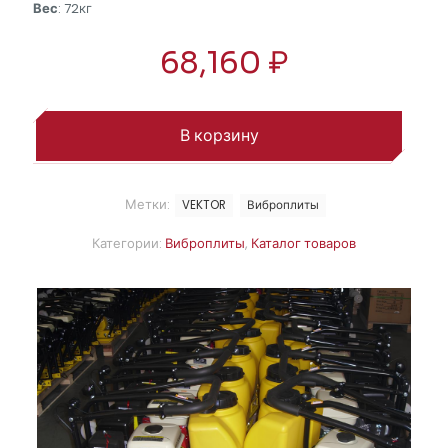
Вес
: 72кг
68,160
₽
В корзину
Метки:
VEKTOR
Виброплиты
Категории:
Виброплиты
,
Каталог товаров